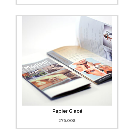
Papier Glacé
275.00
$