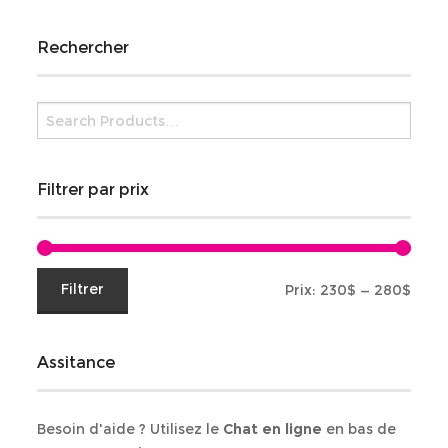
Rechercher
Filtrer par prix
Prix
Prix
Filtrer
Prix:
230$
—
280$
min
max
Assitance
Besoin d'aide ? Utilisez le
Chat en ligne
en bas de