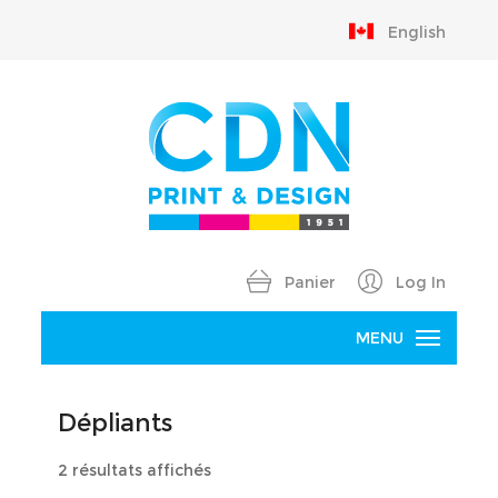
English
Panier
Log In
MENU
Accueil
Dépliants
Produits
Trié
2 résultats affichés
B