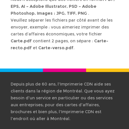
À propos
EPS, AI – Adobe Illustrator, PSD – Adobe
Ré
B
Photoshop, Images : JPG, TIFF, PNG
.
Ressources
Veuillez séparer les fichiers par côté avant de les
Hi
De
envoyer, exemple : vous aimeriez imprimer des
Nous Joindre
de
cartes d’affaires économiques, votre fichier
pri
Carte.pdf
contient 2 pages, on sépare :
Carte-
recto.pdf
et
Carte-verso.pdf
.
Tr
de
fic
Co
gé
Depuis plus de 60 ans, l'Imprimerie CDN aide ses
clients dans la région de Montréal. Que vous ayez
Qu
besoin d'un service en particulier ou des services
/
aux entreprises; pour des cartes d'affaires,
Ré
brochures et bien plus, l'Imprimerie CDN est
l'endroit où aller à Montréal.