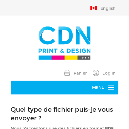
English
Panier
Log In
MENU
Accueil
Quel type de fichier puis-je vous
Produits
envoyer ?
B
Nous n’acceptons que des fichiers en format
PDF,