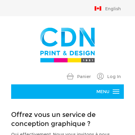
English
Panier
Log In
MENU
Accueil
Offrez vous un service de
Produits
conception graphique ?
B
Oui effectivement. Nous vous invitons à nous