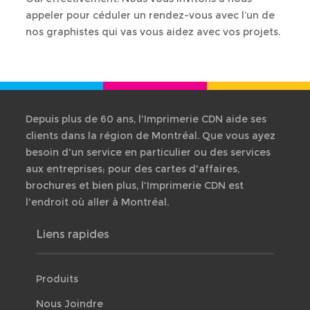
À propos
appeler pour céduler un rendez-vous avec l’un de
Ré
B
nos graphistes qui vas vous aidez avec vos projets.
Ressources
Hi
De
Nous Joindre
de
pri
Depuis plus de 60 ans, l'Imprimerie CDN aide ses
Tr
clients dans la région de Montréal. Que vous ayez
de
besoin d'un service en particulier ou des services
fic
aux entreprises; pour des cartes d'affaires,
Co
brochures et bien plus, l'Imprimerie CDN est
gé
l'endroit où aller à Montréal.
Qu
Liens rapides
/
Ré
Produits
Nous Joindre