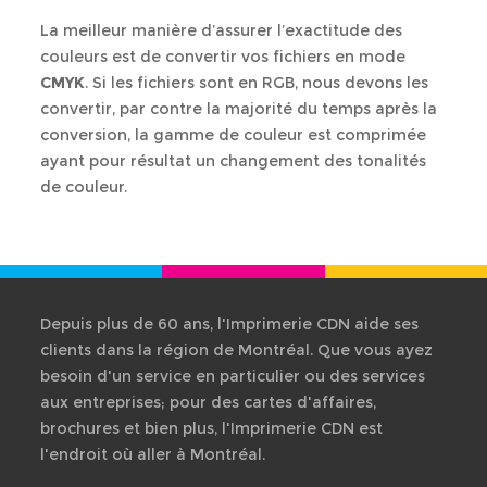
À propos
La meilleur manière d’assurer l’exactitude des
Ré
B
Ressources
couleurs est de convertir vos fichiers en mode
CMYK
. Si les fichiers sont en RGB, nous devons les
Hi
De
convertir, par contre la majorité du temps après la
Nous Joindre
de
conversion, la gamme de couleur est comprimée
pri
ayant pour résultat un changement des tonalités
de couleur.
Tr
de
fic
Co
gé
Depuis plus de 60 ans, l'Imprimerie CDN aide ses
clients dans la région de Montréal. Que vous ayez
Qu
besoin d'un service en particulier ou des services
/
aux entreprises; pour des cartes d'affaires,
Ré
brochures et bien plus, l'Imprimerie CDN est
l'endroit où aller à Montréal.